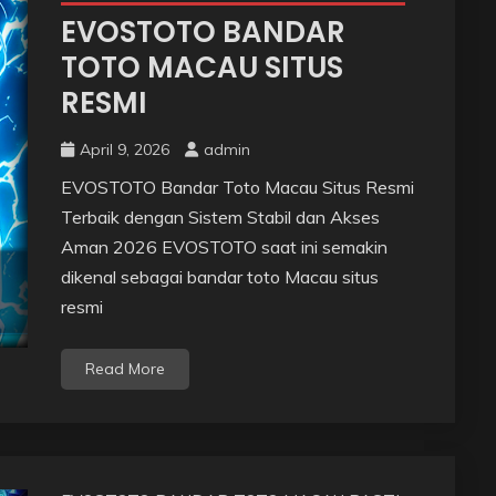
EVOSTOTO BANDAR
TOTO MACAU SITUS
RESMI
April 9, 2026
admin
EVOSTOTO Bandar Toto Macau Situs Resmi
Terbaik dengan Sistem Stabil dan Akses
Aman 2026 EVOSTOTO saat ini semakin
dikenal sebagai bandar toto Macau situs
resmi
Read More