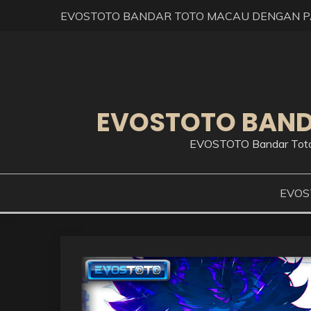
Skip
EVOSTOTO BANDAR TOTO MACAU DENGAN 
to
content
EVOSTOTO BAND
EVOSTOTO Bandar Toto M
EVOS