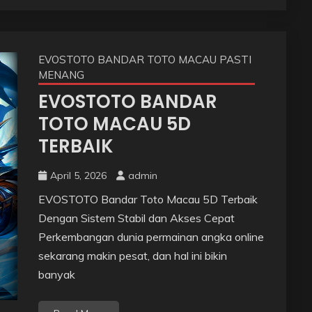
EVOSTOTO BANDAR TOTO MACAU PASTI
MENANG
EVOSTOTO BANDAR
TOTO MACAU 5D
TERBAIK
April 5, 2026
admin
EVOSTOTO Bandar Toto Macau 5D Terbaik
Dengan Sistem Stabil dan Akses Cepat
Perkembangan dunia permainan angka online
sekarang makin pesat, dan hal ini bikin
banyak