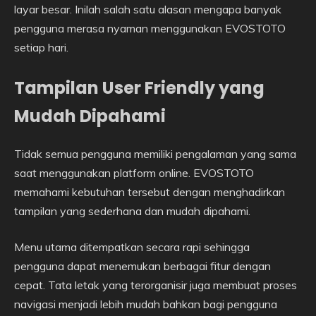
layar besar. Inilah salah satu alasan mengapa banyak
pengguna merasa nyaman menggunakan EVOSTOTO
setiap hari.
Tampilan User Friendly yang
Mudah Dipahami
Tidak semua pengguna memiliki pengalaman yang sama
saat menggunakan platform online. EVOSTOTO
memahami kebutuhan tersebut dengan menghadirkan
tampilan yang sederhana dan mudah dipahami.
Menu utama ditempatkan secara rapi sehingga
pengguna dapat menemukan berbagai fitur dengan
cepat. Tata letak yang terorganisir juga membuat proses
navigasi menjadi lebih mudah bahkan bagi pengguna