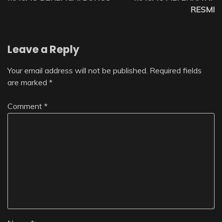
RESMI
Leave a Reply
Your email address will not be published.
Required fields
are marked
*
Comment
*