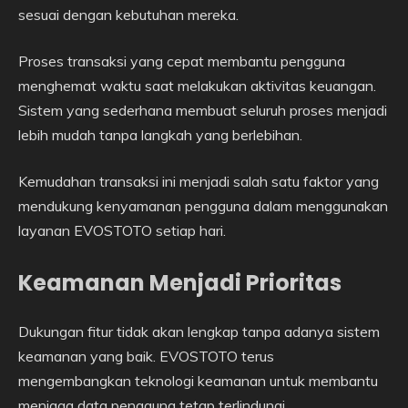
sesuai dengan kebutuhan mereka.
Proses transaksi yang cepat membantu pengguna
menghemat waktu saat melakukan aktivitas keuangan.
Sistem yang sederhana membuat seluruh proses menjadi
lebih mudah tanpa langkah yang berlebihan.
Kemudahan transaksi ini menjadi salah satu faktor yang
mendukung kenyamanan pengguna dalam menggunakan
layanan EVOSTOTO setiap hari.
Keamanan Menjadi Prioritas
Dukungan fitur tidak akan lengkap tanpa adanya sistem
keamanan yang baik. EVOSTOTO terus
mengembangkan teknologi keamanan untuk membantu
menjaga data pengguna tetap terlindungi.