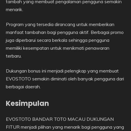
tambah yang membuat pengalaman pengguna semakin
menarik.
Program yang tersedia dirancang untuk memberikan
manfaat tambahan bagi pengguna aktif. Berbagai promo
juga diperbarui secara berkala sehingga pengguna
memiliki kesempatan untuk menikmati penawaran
terbaru.
Dukungan bonus ini menjadi pelengkap yang membuat
EVOSTOTO semakin diminati oleh banyak pengguna dari
berbagai daerah.
Kesimpulan
EVOSTOTO BANDAR TOTO MACAU DUKUNGAN
FITUR menjadi pilihan yang menarik bagi pengguna yang