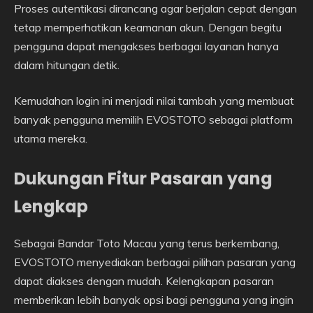
Proses autentikasi dirancang agar berjalan cepat dengan
tetap memperhatikan keamanan akun. Dengan begitu
pengguna dapat mengakses berbagai layanan hanya
dalam hitungan detik.
Kemudahan login ini menjadi nilai tambah yang membuat
banyak pengguna memilih EVOSTOTO sebagai platform
utama mereka.
Dukungan Fitur Pasaran yang
Lengkap
Sebagai Bandar Toto Macau yang terus berkembang,
EVOSTOTO menyediakan berbagai pilihan pasaran yang
dapat diakses dengan mudah. Kelengkapan pasaran
memberikan lebih banyak opsi bagi pengguna yang ingin