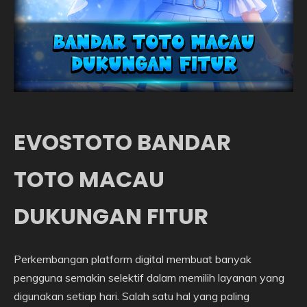
EVOSTOTO BANDAR
TOTO MACAU
DUKUNGAN FITUR
Perkembangan platform digital membuat banyak
pengguna semakin selektif dalam memilih layanan yang
digunakan setiap hari. Salah satu hal yang paling