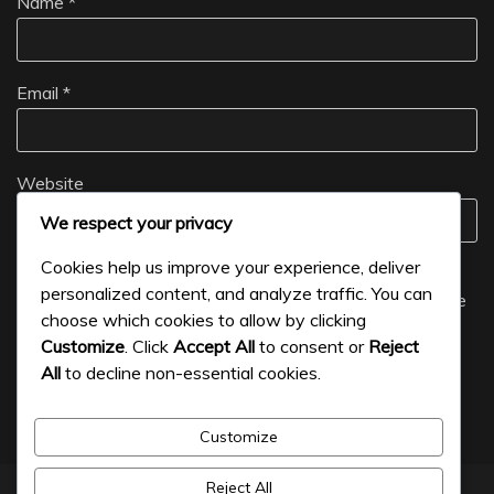
Name
*
Email
*
Website
We respect your privacy
Cookies help us improve your experience, deliver
personalized content, and analyze traffic. You can
Save my name, email, and website in this browser for the
choose which cookies to allow by clicking
next time I comment.
Customize
. Click
Accept All
to consent or
Reject
All
to decline non-essential cookies.
Customize
Reject All