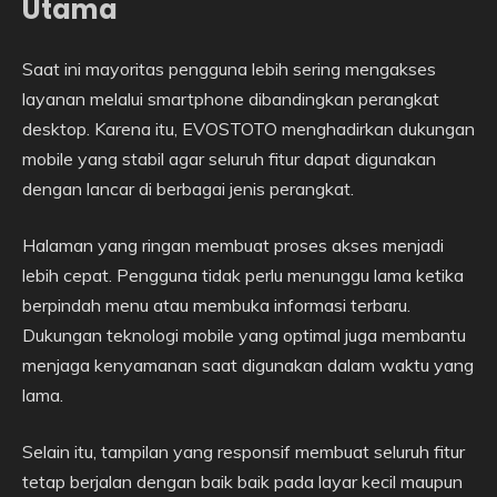
Utama
Saat ini mayoritas pengguna lebih sering mengakses
layanan melalui smartphone dibandingkan perangkat
desktop. Karena itu, EVOSTOTO menghadirkan dukungan
mobile yang stabil agar seluruh fitur dapat digunakan
dengan lancar di berbagai jenis perangkat.
Halaman yang ringan membuat proses akses menjadi
lebih cepat. Pengguna tidak perlu menunggu lama ketika
berpindah menu atau membuka informasi terbaru.
Dukungan teknologi mobile yang optimal juga membantu
menjaga kenyamanan saat digunakan dalam waktu yang
lama.
Selain itu, tampilan yang responsif membuat seluruh fitur
tetap berjalan dengan baik baik pada layar kecil maupun