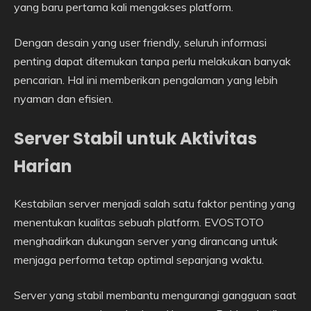
yang baru pertama kali mengakses platform.
Dengan desain yang user friendly, seluruh informasi
penting dapat ditemukan tanpa perlu melakukan banyak
pencarian. Hal ini memberikan pengalaman yang lebih
nyaman dan efisien.
Server Stabil untuk Aktivitas
Harian
Kestabilan server menjadi salah satu faktor penting yang
menentukan kualitas sebuah platform. EVOSTOTO
menghadirkan dukungan server yang dirancang untuk
menjaga performa tetap optimal sepanjang waktu.
Server yang stabil membantu mengurangi gangguan saat