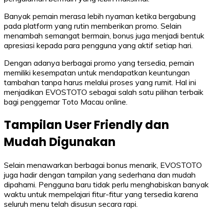
Banyak pemain merasa lebih nyaman ketika bergabung
pada platform yang rutin memberikan promo. Selain
menambah semangat bermain, bonus juga menjadi bentuk
apresiasi kepada para pengguna yang aktif setiap hari.
Dengan adanya berbagai promo yang tersedia, pemain
memiliki kesempatan untuk mendapatkan keuntungan
tambahan tanpa harus melalui proses yang rumit. Hal ini
menjadikan EVOSTOTO sebagai salah satu pilihan terbaik
bagi penggemar Toto Macau online.
Tampilan User Friendly dan
Mudah Digunakan
Selain menawarkan berbagai bonus menarik, EVOSTOTO
juga hadir dengan tampilan yang sederhana dan mudah
dipahami. Pengguna baru tidak perlu menghabiskan banyak
waktu untuk mempelajari fitur-fitur yang tersedia karena
seluruh menu telah disusun secara rapi.