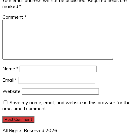
Your email address will not be published.
Required fields are
marked
*
Comment
*
Name
*
Email
*
Website
Save my name, email, and website in this browser for the
next time I comment.
All Rights Reserved 2026.