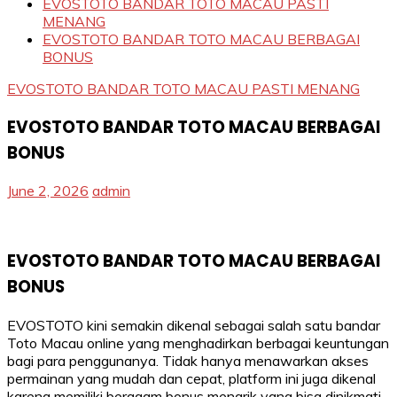
EVOSTOTO BANDAR TOTO MACAU PASTI
MENANG
EVOSTOTO BANDAR TOTO MACAU BERBAGAI
BONUS
EVOSTOTO BANDAR TOTO MACAU PASTI MENANG
EVOSTOTO BANDAR TOTO MACAU BERBAGAI
BONUS
June 2, 2026
admin
EVOSTOTO BANDAR TOTO MACAU BERBAGAI
BONUS
EVOSTOTO kini semakin dikenal sebagai salah satu bandar
Toto Macau online yang menghadirkan berbagai keuntungan
bagi para penggunanya. Tidak hanya menawarkan akses
permainan yang mudah dan cepat, platform ini juga dikenal
karena memiliki beragam bonus menarik yang bisa dinikmati