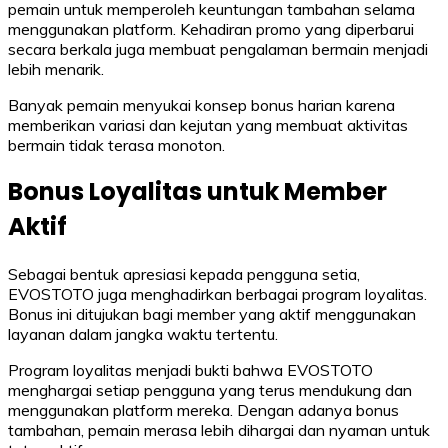
pemain untuk memperoleh keuntungan tambahan selama
menggunakan platform. Kehadiran promo yang diperbarui
secara berkala juga membuat pengalaman bermain menjadi
lebih menarik.
Banyak pemain menyukai konsep bonus harian karena
memberikan variasi dan kejutan yang membuat aktivitas
bermain tidak terasa monoton.
Bonus Loyalitas untuk Member
Aktif
Sebagai bentuk apresiasi kepada pengguna setia,
EVOSTOTO juga menghadirkan berbagai program loyalitas.
Bonus ini ditujukan bagi member yang aktif menggunakan
layanan dalam jangka waktu tertentu.
Program loyalitas menjadi bukti bahwa EVOSTOTO
menghargai setiap pengguna yang terus mendukung dan
menggunakan platform mereka. Dengan adanya bonus
tambahan, pemain merasa lebih dihargai dan nyaman untuk