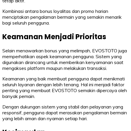
tetap aktif.
Kombinasi antara bonus loyalitas dan promo harian
menciptakan pengalaman bermain yang semakin menarik
bagi seluruh pengguna.
Keamanan Menjadi Prioritas
Selain menawarkan bonus yang melimpah, EVOSTOTO juga
memperhatikan aspek keamanan pengguna. Sistem yang
digunakan dirancang untuk memberikan kenyamanan saat
mengakses platform maupun melakukan transaksi.
Keamanan yang baik membuat pengguna dapat menikmati
seluruh layanan dengan lebih tenang. Hal ini menjadi faktor
penting yang membuat EVOSTOTO semakin dipercaya oleh
banyak pemain.
Dengan dukungan sistem yang stabil dan pelayanan yang
responsif, pengguna dapat merasakan pengalaman bermain
yang lebih aman dan nyaman setiap hari.