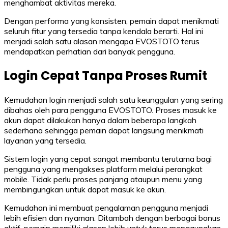
menghambat aktivitas mereka.
Dengan performa yang konsisten, pemain dapat menikmati
seluruh fitur yang tersedia tanpa kendala berarti. Hal ini
menjadi salah satu alasan mengapa EVOSTOTO terus
mendapatkan perhatian dari banyak pengguna.
Login Cepat Tanpa Proses Rumit
Kemudahan login menjadi salah satu keunggulan yang sering
dibahas oleh para pengguna EVOSTOTO. Proses masuk ke
akun dapat dilakukan hanya dalam beberapa langkah
sederhana sehingga pemain dapat langsung menikmati
layanan yang tersedia.
Sistem login yang cepat sangat membantu terutama bagi
pengguna yang mengakses platform melalui perangkat
mobile. Tidak perlu proses panjang ataupun menu yang
membingungkan untuk dapat masuk ke akun.
Kemudahan ini membuat pengalaman pengguna menjadi
lebih efisien dan nyaman. Ditambah dengan berbagai bonus