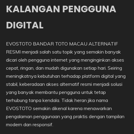
KALANGAN PENGGUNA
DIGITAL
EVOSTOTO BANDAR TOTO MACAU ALTERNATIF
RESMI menjadi salah satu topik yang semakin banyak
dicari oleh pengguna internet yang menginginkan akses
cepat, ringan, dan mudah digunakan setiap hari. Seiring
meningkatnya kebutuhan terhadap platform digital yang
stabil, keberadaan akses alternatif resmi menjadi solusi
yang banyak membantu pengguna untuk tetap
terhubung tanpa kendala. Tidak heran jika nama
EVOSTOTO semakin dikenal karena menawarkan
pengalaman penggunaan yang praktis dengan tampilan
modern dan responsif.