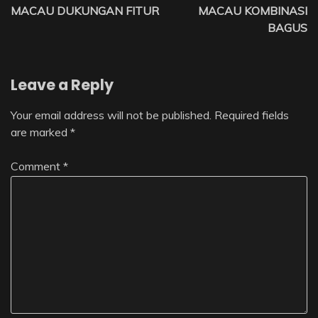
navigation
MACAU DUKUNGAN FITUR
MACAU KOMBINASI
BAGUS
Leave a Reply
Your email address will not be published.
Required fields
are marked
*
Comment
*