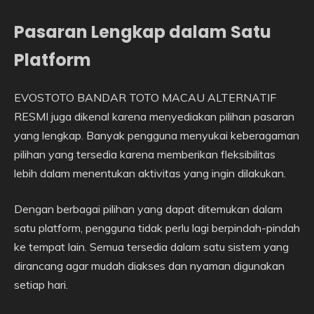
Pasaran Lengkap dalam Satu
Platform
EVOSTOTO BANDAR TOTO MACAU ALTERNATIF
RESMI juga dikenal karena menyediakan pilihan pasaran
yang lengkap. Banyak pengguna menyukai keberagaman
pilihan yang tersedia karena memberikan fleksibilitas
lebih dalam menentukan aktivitas yang ingin dilakukan.
Dengan berbagai pilihan yang dapat ditemukan dalam
satu platform, pengguna tidak perlu lagi berpindah-pindah
ke tempat lain. Semua tersedia dalam satu sistem yang
dirancang agar mudah diakses dan nyaman digunakan
setiap hari.