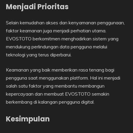
Menjadi Prioritas
Selain kemudahan akses dan kenyamanan penggunaan,
faktor keamanan juga menjadi perhatian utama.
EVOSTOTO berkomitmen menghadirkan sistem yang
mendukung perlindungan data pengguna melalui
teknologi yang terus diperbarui.
Keamanan yang baik memberikan rasa tenang bagi
pengguna saat menggunakan platform. Hal ini menjadi
salah satu faktor yang membantu membangun
kepercayaan dan membuat EVOSTOTO semakin
berkembang di kalangan pengguna digital.
Kesimpulan