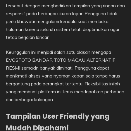
tersebut dengan menghadirkan tampilan yang ringan dan
responsif pada berbagai ukuran layar. Pengguna tidak
perlu khawatir mengalami kendala saat membuka
halaman karena seluruh sistem telah dioptimalkan agar
tetap berjalan lancar.
Keunggulan ini menjadi salah satu alasan mengapa
EVOSTOTO BANDAR TOTO MACAU ALTERNATIF
RESMI semakin banyak diminati. Pengguna dapat
menikmati akses yang nyaman kapan saja tanpa harus
bergantung pada perangkat tertentu. Fleksibilitas inilah
yang membuat platform ini terus mendapatkan perhatian
dari berbagai kalangan.
Tampilan User Friendly yang
Mudah Dipahami