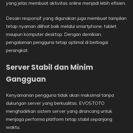
yang jelas membuat aktivitas online menjadi lebih efisien.
Desain responsif yang digunakan juga membuat tampilan
tetap nyaman dilihat baik melalui smartphone, tablet,
maupun komputer desktop. Dengan demikian,
pengalaman pengguna tetap optimal di berbagai
perangkat.
Server Stabil dan Minim
Gangguan
Kenyamanan pengguna tidak akan maksimal tanpa
dukungan server yang berkualitas. EVOSTOTO
menghadirkan sistem server yang dirancang untuk
menjaga performa platform tetap stabil sepanjang
waktu.