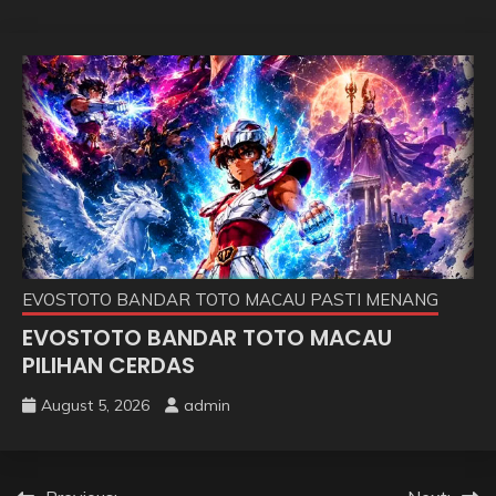
EVOSTOTO BANDAR TOTO MACAU PASTI MENANG
EVOSTOTO BANDAR TOTO MACAU
PILIHAN CERDAS
August 5, 2026
admin