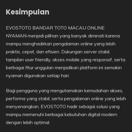
Kesimpulan
EVOSTOTO BANDAR TOTO MACAU ONLINE
NYAMAN menjadi pilihan yang banyak diminati karena
mampu menghadirkan pengalaman online yang lebih
praktis, cepat, dan efisien. Dukungan server stabil,
tampilan user friendly, akses mobile yang responsif, serta
berbagai fitur unggulan menjadikan platform ini semakin
nyaman digunakan setiap hari.
Bagi pengguna yang mengutamakan kemudahan akses,
performa yang stabil, serta pengalaman online yang lebih
menyenangkan, EVOSTOTO hadir sebagai solusi yang
mampu memenuhi berbagai kebutuhan digital modern
dengan lebih optimal.