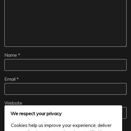
Name
*
Email
*
Website
We respect your privacy
Cookies help us improve your experience, deliver