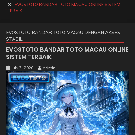
EVOSTOTO BANDAR TOTO MACAU ONLINE SISTEM
TERBAIK
EVOSTOTO BANDAR TOTO MACAU DENGAN AKSES
STABIL
EVOSTOTO BANDAR TOTO MACAU ONLINE
SISTEM TERBAIK
July 7, 2026
admin