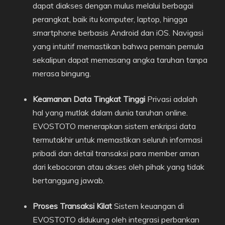
dapat diakses dengan mulus melalui berbagai
perangkat, baik itu komputer, laptop, hingga
smartphone berbasis Android dan iOS. Navigasi
yang intuitif memastikan bahwa pemain pemula
sekalipun dapat memasang angka taruhan tanpa
merasa bingung.
Keamanan Data Tingkat Tinggi
Privasi adalah
hal yang mutlak dalam dunia taruhan online.
EVOSTOTO menerapkan sistem enkripsi data
termutakhir untuk memastikan seluruh informasi
pribadi dan detail transaksi para member aman
dari kebocoran atau akses oleh pihak yang tidak
bertanggung jawab.
Proses Transaksi Kilat
Sistem keuangan di
EVOSTOTO didukung oleh integrasi perbankan