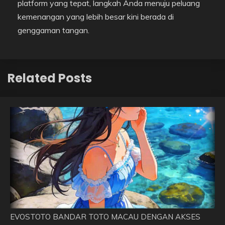
platform yang tepat, langkah Anda menuju peluang
kemenangan yang lebih besar kini berada di
genggaman tangan.
Related Posts
EVOSTOTO BANDAR TOTO MACAU DENGAN AKSES