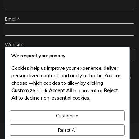
Email
*
Website
We respect your privacy
Cookies help us improve your experience, deliver
personalized content, and analyze traffic. You can
Save my name, email, and website in this browser for the
choose which cookies to allow by clicking
next time I comment.
Customize
. Click
Accept All
to consent or
Reject
All
to decline non-essential cookies.
Customize
Reject All