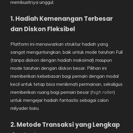
membuatnya unggul:
1. Hadiah Kemenangan Terbesar
dan Diskon Fleksibel
Platform ini menawarkan struktur hadiah yang
sangat menguntungkan, baik untuk mode taruhan Full
(tanpa diskon dengan hadiah maksimal) maupun
mode taruhan dengan diskon besar. Pilihan ini
memberikan kebebasan bagi pemain dengan modal
kecil untuk tetap bisa menikmati permainan, sekaligus
memberikan ruang bagi pemain besar (
high roller
)
untuk mengejar hadiah fantastis sebagai calon
milyader baru.
2. Metode Transaksi yang Lengkap