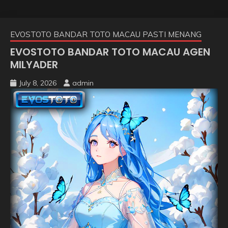
EVOSTOTO BANDAR TOTO MACAU PASTI MENANG
EVOSTOTO BANDAR TOTO MACAU AGEN
MILYADER
July 8, 2026
admin