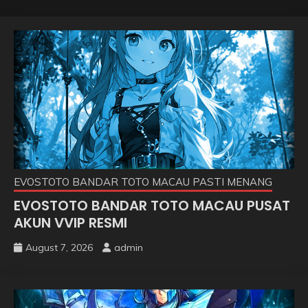
EVOSTOTO BANDAR TOTO MACAU PASTI MENANG
EVOSTOTO BANDAR TOTO MACAU PUSAT
AKUN VVIP RESMI
August 7, 2026
admin