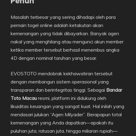
Penuh
Masalah terbesar yang sering dihadapi oleh para
pemain togel online adalah ketakutan akan
kemenangan yang tidak dibayarkan. Banyak agen
nakal yang menghilang atau mengunci akun member
ketika member tersebut berhasil menembus angka
4D dengan nominal taruhan yang besar.
EVOSTOTO mendobrak kekhawatiran tersebut
dengan membangun sistem operasional yang
transparan dan berintegritas tinggi. Sebagai
Bandar
Toto Macau
resmi, platform ini didukung oleh
likuiditas keuangan yang sangat kuat. Hal inilah yang
mendasari julukan “Agen Milyader”. Berapapun total
kemenangan yang Anda dapatkan—apakah itu
puluhan juta, ratusan juta, hingga miliaran rupiah—