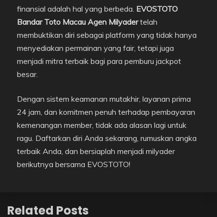
finansial adalah hal yang berbeda.
EVOSTOTO
Bandar Toto Macau Agen Milyader
telah
membuktikan diri sebagai platform yang tidak hanya
menyediakan permainan yang fair, tetapi juga
menjadi mitra terbaik bagi para pemburu jackpot
besar.
Dengan sistem keamanan mutakhir, layanan prima
24 jam, dan komitmen penuh terhadap pembayaran
kemenangan member, tidak ada alasan lagi untuk
ragu. Daftarkan diri Anda sekarang, rumuskan angka
terbaik Anda, dan bersiaplah menjadi milyader
berikutnya bersama EVOSTOTO!
Related Posts