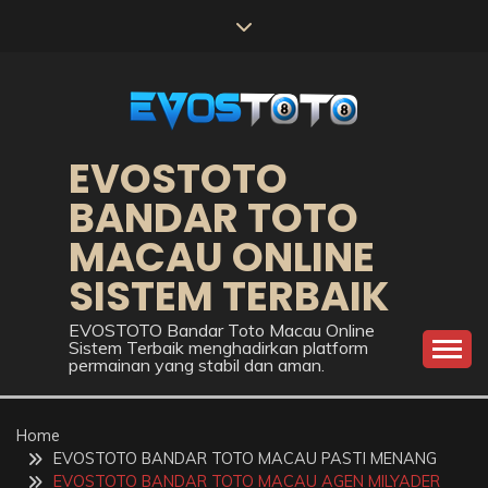
Skip
to
content
EVOSTOTO
BANDAR TOTO
MACAU ONLINE
SISTEM TERBAIK
EVOSTOTO Bandar Toto Macau Online
Sistem Terbaik menghadirkan platform
permainan yang stabil dan aman.
Home
EVOSTOTO BANDAR TOTO MACAU PASTI MENANG
EVOSTOTO BANDAR TOTO MACAU AGEN MILYADER