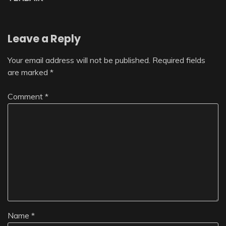
Leave a Reply
Your email address will not be published.
Required fields
are marked
*
Comment
*
Name
*