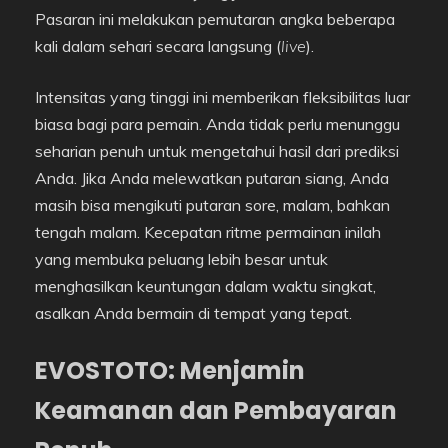
Pasaran ini melakukan pemutaran angka beberapa
kali dalam sehari secara langsung (
live
).
Intensitas yang tinggi ini memberikan fleksibilitas luar
biasa bagi para pemain. Anda tidak perlu menunggu
seharian penuh untuk mengetahui hasil dari prediksi
Anda. Jika Anda melewatkan putaran siang, Anda
masih bisa mengikuti putaran sore, malam, bahkan
tengah malam. Kecepatan ritme permainan inilah
yang membuka peluang lebih besar untuk
menghasilkan keuntungan dalam waktu singkat,
asalkan Anda bermain di tempat yang tepat.
EVOSTOTO: Menjamin
Keamanan dan Pembayaran