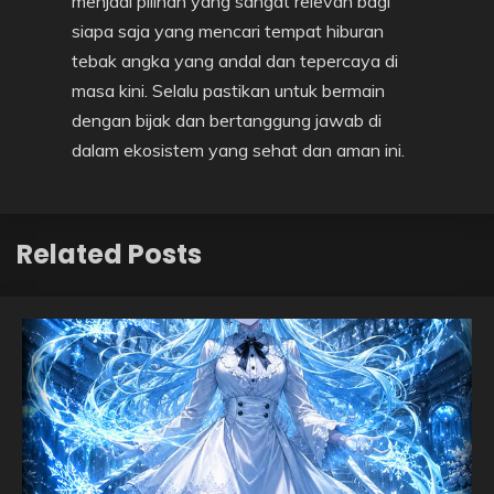
menjadi pilihan yang sangat relevan bagi
siapa saja yang mencari tempat hiburan
tebak angka yang andal dan tepercaya di
masa kini. Selalu pastikan untuk bermain
dengan bijak dan bertanggung jawab di
dalam ekosistem yang sehat dan aman ini.
Related Posts