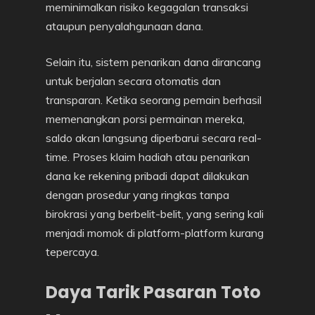
meminimalkan risiko kegagalan transaksi
ataupun penyalahgunaan dana.
Selain itu, sistem penarikan dana dirancang
untuk berjalan secara otomatis dan
transparan. Ketika seorang pemain berhasil
memenangkan porsi permainan mereka,
saldo akan langsung diperbarui secara real-
time. Proses klaim hadiah atau penarikan
dana ke rekening pribadi dapat dilakukan
dengan prosedur yang ringkas tanpa
birokrasi yang berbelit-belit, yang sering kali
menjadi momok di platform-platform kurang
tepercaya.
Daya Tarik Pasaran Toto