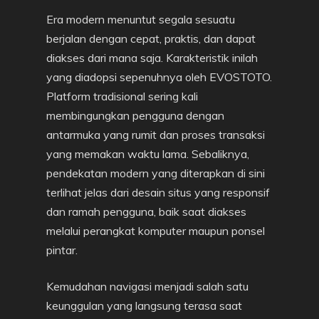
Era modern menuntut segala sesuatu
berjalan dengan cepat, praktis, dan dapat
diakses dari mana saja. Karakteristik inilah
yang diadopsi sepenuhnya oleh EVOSTOTO.
Platform tradisional sering kali
membingungkan pengguna dengan
antarmuka yang rumit dan proses transaksi
yang memakan waktu lama. Sebaliknya,
pendekatan modern yang diterapkan di sini
terlihat jelas dari desain situs yang responsif
dan ramah pengguna, baik saat diakses
melalui perangkat komputer maupun ponsel
pintar.
Kemudahan navigasi menjadi salah satu
keunggulan yang langsung terasa saat