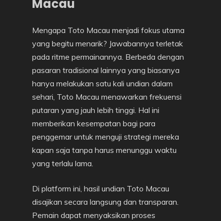
Macau
Mengapa Toto Macau menjadi fokus utama
yang begitu menarik? Jawabannya terletak
pada ritme permainannya. Berbeda dengan
pasaran tradisional lainnya yang biasanya
hanya melakukan satu kali undian dalam
sehari, Toto Macau menawarkan frekuensi
putaran yang jauh lebih tinggi. Hal ini
memberikan kesempatan bagi para
penggemar untuk menguji strategi mereka
kapan saja tanpa harus menunggu waktu
yang terlalu lama.
Di platform ini, hasil undian Toto Macau
disajikan secara langsung dan transparan.
Pemain dapat menyaksikan proses