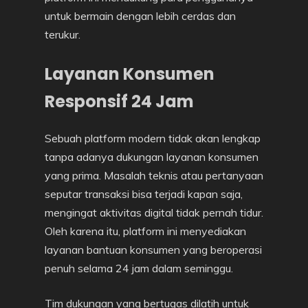
untuk bermain dengan lebih cerdas dan
terukur.
Layanan Konsumen
Responsif 24 Jam
Sebuah platform modern tidak akan lengkap
tanpa adanya dukungan layanan konsumen
yang prima. Masalah teknis atau pertanyaan
seputar transaksi bisa terjadi kapan saja,
mengingat aktivitas digital tidak pernah tidur.
Oleh karena itu, platform ini menyediakan
layanan bantuan konsumen yang beroperasi
penuh selama 24 jam dalam seminggu.
Tim dukungan yang bertugas dilatih untuk