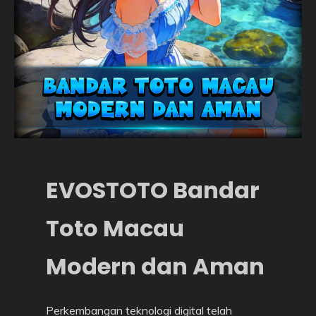
EVOSTOTO Bandar
Toto Macau
Modern dan Aman
Perkembangan teknologi digital telah