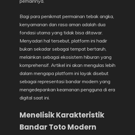
pemainnya.
Bagi para penikmat permainan tebak angka,
kenyamanan dan rasa aman adalah dua
fondasi utama yang tidak bisa ditawar.
Menyadari hal tersebut, platform ini hadir
bukan sekadar sebagai tempat bertaruh,
melainkan sebagai ekosistem hiburan yang
komprehensif. Artikel ini akan mengulas lebih
dalam mengapa platform ini layak disebut
sebagai representasi bandar modern yang
mengedepankan keamanan pengguna di era
digital saat ini.
Menelisik Karakteristik
Bandar Toto Modern