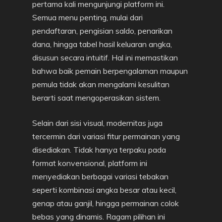
pertama kali mengunjungi platform ini.
Semua menu penting, mulai dari
pendaftaran, pengisian saldo, penarikan
dana, hingga tabel hasil keluaran angka,
disusun secara intuitif. Hal ini memastikan
bahwa baik pemain berpengalaman maupun
pemula tidak akan mengalami kesulitan
berarti saat mengoperasikan sistem.
Selain dari sisi visual, modernitas juga
tercermin dari variasi fitur permainan yang
disediakan. Tidak hanya terpaku pada
format konvensional, platform ini
menyediakan berbagai variasi tebakan
seperti kombinasi angka besar atau kecil,
genap atau ganjil, hingga permainan colok
bebas yang dinamis. Ragam pilihan ini