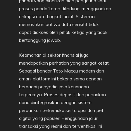
pribadi yang diberikan oleh pengguna saat
proses pendaftaran dilindungi menggunakan
enkripsi data tingkat lanjut. Sistem ini
memastikan bahwa data sensitif tidak
dapat diakses oleh pihak ketiga yang tidak
bertanggung jawab.
Keamanan di sektor finansial juga
mendapatkan perhatian yang sangat ketat.
Sebagai bandar Toto Macau modern dan
aman, platform ini bekerja sama dengan
berbagai penyedia jasa keuangan
terpercaya. Proses deposit dan penarikan
dana diintegrasikan dengan sistem
perbankan terkemuka serta opsi dompet
digital yang populer. Penggunaan jalur
transaksi yang resmi dan terverifikasi ini