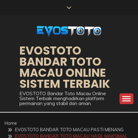
Skip
to
content
EVOSTOTO
BANDAR TOTO
MACAU ONLINE
SISTEM TERBAIK
EVOSTOTO Bandar Toto Macau Online
Sistem Terbaik menghadirkan platform
permainan yang stabil dan aman.
Home
EVOSTOTO BANDAR TOTO MACAU PASTI MENANG
EVOSTOTO BANDAR TOTO MACAU HASIL MAKSIMAL