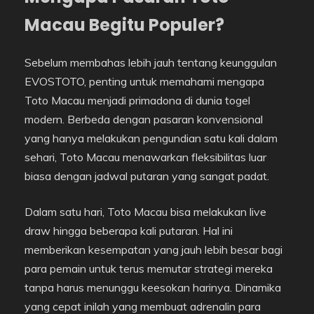
Macau Begitu Populer?
Sebelum membahas lebih jauh tentang keunggulan
EVOSTOTO, penting untuk memahami mengapa
Toto Macau menjadi primadona di dunia togel
modern. Berbeda dengan pasaran konvensional
yang hanya melakukan pengundian satu kali dalam
sehari, Toto Macau menawarkan fleksibilitas luar
biasa dengan jadwal putaran yang sangat padat.
Dalam satu hari, Toto Macau bisa melakukan live
draw hingga beberapa kali putaran. Hal ini
memberikan kesempatan yang jauh lebih besar bagi
para pemain untuk terus memutar strategi mereka
tanpa harus menunggu keesokan harinya. Dinamika
yang cepat inilah yang membuat adrenalin para