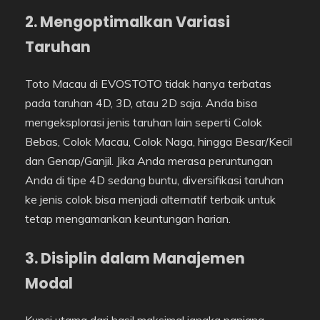
2. Mengoptimalkan Variasi
Taruhan
Toto Macau di EVOSTOTO tidak hanya terbatas
pada taruhan 4D, 3D, atau 2D saja. Anda bisa
mengeksplorasi jenis taruhan lain seperti Colok
Bebas, Colok Macau, Colok Naga, hingga Besar/Kecil
dan Genap/Ganjil. Jika Anda merasa peruntungan
Anda di tipe 4D sedang buntu, diversifikasi taruhan
ke jenis colok bisa menjadi alternatif terbaik untuk
tetap mengamankan keuntungan harian.
3. Disiplin dalam Manajemen
Modal
Kunci utama dari hasil maksimal jangka panjang