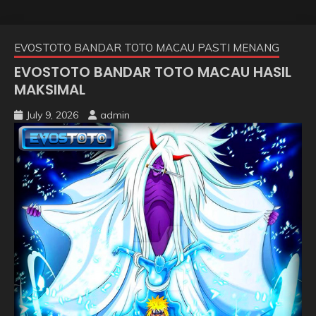
EVOSTOTO BANDAR TOTO MACAU PASTI MENANG
EVOSTOTO BANDAR TOTO MACAU HASIL
MAKSIMAL
July 9, 2026
admin