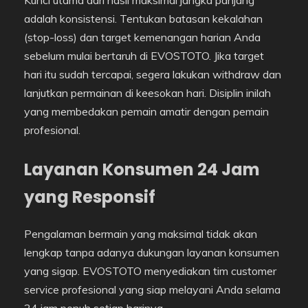
adalah konsistensi. Tentukan batasan kekalahan
(stop-loss) dan target kemenangan harian Anda
sebelum mulai bertaruh di EVOSTOTO. Jika target
hari itu sudah tercapai, segera lakukan withdraw dan
lanjutkan permainan di keesokan hari. Disiplin inilah
yang membedakan pemain amatir dengan pemain
profesional.
Layanan Konsumen 24 Jam
yang Responsif
Pengalaman bermain yang maksimal tidak akan
lengkap tanpa adanya dukungan layanan konsumen
yang sigap. EVOSTOTO menyediakan tim customer
service profesional yang siap melayani Anda selama
24 jam penuh setiap harinya.