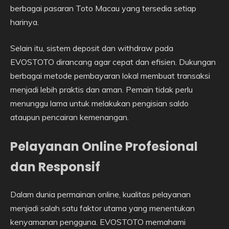
berbagai pasaran Toto Macau yang tersedia setiap
harinya.
Selain itu, sistem deposit dan withdraw pada
EVOSTOTO dirancang agar cepat dan efisien. Dukungan
berbagai metode pembayaran lokal membuat transaksi
menjadi lebih praktis dan aman. Pemain tidak perlu
menunggu lama untuk melakukan pengisian saldo
ataupun pencairan kemenangan.
Pelayanan Online Profesional
dan Responsif
Dalam dunia permainan online, kualitas pelayanan
menjadi salah satu faktor utama yang menentukan
kenyamanan pengguna. EVOSTOTO memahami