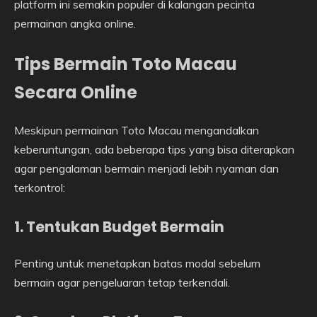
platform ini semakin populer di kalangan pecinta
permainan angka online.
Tips Bermain Toto Macau
Secara Online
Meskipun permainan Toto Macau mengandalkan
keberuntungan, ada beberapa tips yang bisa diterapkan
agar pengalaman bermain menjadi lebih nyaman dan
terkontrol:
1. Tentukan Budget Bermain
Penting untuk menetapkan batas modal sebelum
bermain agar pengeluaran tetap terkendali.