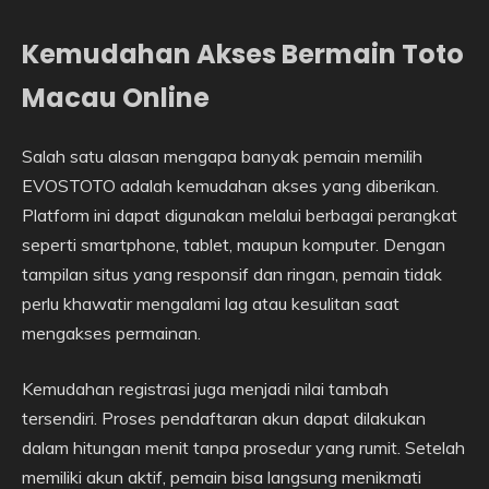
Kemudahan Akses Bermain Toto
Macau Online
Salah satu alasan mengapa banyak pemain memilih
EVOSTOTO adalah kemudahan akses yang diberikan.
Platform ini dapat digunakan melalui berbagai perangkat
seperti smartphone, tablet, maupun komputer. Dengan
tampilan situs yang responsif dan ringan, pemain tidak
perlu khawatir mengalami lag atau kesulitan saat
mengakses permainan.
Kemudahan registrasi juga menjadi nilai tambah
tersendiri. Proses pendaftaran akun dapat dilakukan
dalam hitungan menit tanpa prosedur yang rumit. Setelah
memiliki akun aktif, pemain bisa langsung menikmati