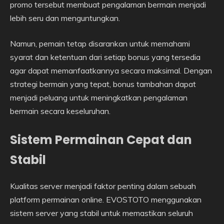
promo tersebut membuat pengalaman bermain menjadi
lebih seru dan menguntungkan.
Namun, pemain tetap disarankan untuk memahami
syarat dan ketentuan dari setiap bonus yang tersedia
agar dapat memanfaatkannya secara maksimal. Dengan
strategi bermain yang tepat, bonus tambahan dapat
menjadi peluang untuk meningkatkan pengalaman
bermain secara keseluruhan.
Sistem Permainan Cepat dan
Stabil
Kualitas server menjadi faktor penting dalam sebuah
platform permainan online. EVOSTOTO menggunakan
sistem server yang stabil untuk memastikan seluruh