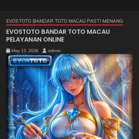
EVOSTOTO BANDAR TOTO MACAU PASTI MENANG
EVOSTOTO BANDAR TOTO MACAU
PELAYANAN ONLINE
May 13, 2026
admin