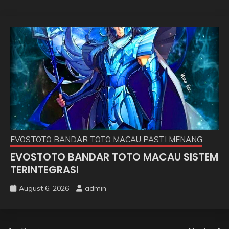
EVOSTOTO BANDAR TOTO MACAU PASTI MENANG
EVOSTOTO BANDAR TOTO MACAU SISTEM
TERINTEGRASI
August 6, 2026
admin