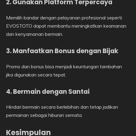
2. Gunakan Platform Terpercaya
Memilih bandar dengan pelayanan profesional seperti
EVOSTOTO dapat membantu meningkatkan keamanan
dan kenyamanan bermain.
3. Manfaatkan Bonus dengan Bijak
Promo dan bonus bisa menjadi keuntungan tambahan
jika digunakan secara tepat.
4. Bermain dengan Santai
Hindari bermain secara berlebihan dan tetap jadikan
permainan sebagai hiburan semata.
Kesimpulan