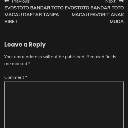
Post
Previous:
Next:
EVOSTOTO BANDAR TOTO
EVOSTOTO BANDAR TOTO
navigation
MACAU DAFTAR TANPA
MACAU FAVORIT ANAK
RIBET
MUDA
Leave a Reply
Your email address will not be published.
Required fields
are marked
*
Comment
*