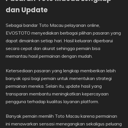
dan Update
Sebagai bandar Toto Macau pelayanan online,
EVOSTOTO menyediakan berbagai pilihan pasaran yang
dapat dimainkan setiap hari. Hasil keluaran diperbarui
secara cepat dan akurat sehingga pemain bisa
memantau hasil permainan dengan mudah.
Ketersediaan pasaran yang lengkap memberikan lebih
banyak opsi bagi pemain untuk menentukan strategi
permainan mereka. Selain itu, update hasil yang
transparan membantu meningkatkan kepercayaan
pengguna terhadap kualitas layanan platform.
Banyak pemain memilih Toto Macau karena permainan
ini menawarkan sensasi menegangkan sekaligus peluang