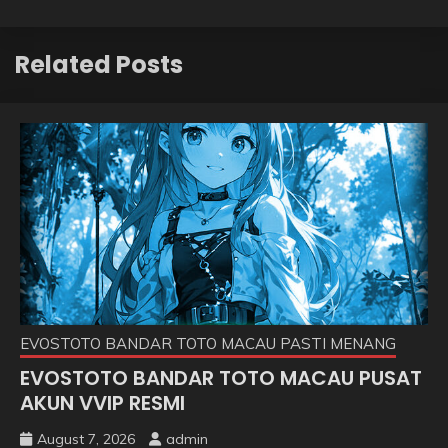
Related Posts
EVOSTOTO BANDAR TOTO MACAU PASTI MENANG
EVOSTOTO BANDAR TOTO MACAU PUSAT
AKUN VVIP RESMI
August 7, 2026
admin