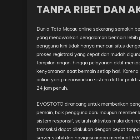
TANPA RIBET DAN AK
Dunia Toto Macau online sekarang semakin be
yang menawarkan pengalaman bermain lebih pr
pengguna kini tidak hanya mencari situs deng
proses registrasi yang cepat dan mudah digunak
tampilan ringan, hingga pelayanan aktif menj
kenyamanan saat bermain setiap hari. Karena
online yang menawarkan sistem daftar prakt
24 jam penuh.
EVOSTOTO dirancang untuk memberikan pengal
pemain, baik pengguna baru maupun member la
sistem responsif, seluruh aktivitas mulai dari 
transaksi dapat dilakukan dengan cepat tanp
server stabil dan navigasi ringan membuat E