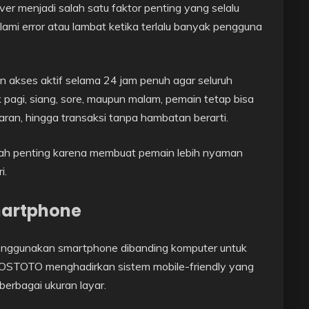
ver menjadi salah satu faktor penting yang selalu
lami error atau lambat ketika terlalu banyak pengguna
akses aktif selama 24 jam penuh agar seluruh
ik pagi, siang, sore, maupun malam, pemain tetap bisa
aran, hingga transaksi tanpa hambatan berarti.
mbah penting karena membuat pemain lebih nyaman
i.
martphone
 menggunakan smartphone dibanding komputer untuk
EVOSTOTO menghadirkan sistem mobile-friendly yang
rbagai ukuran layar.