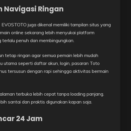
n Navigasi Ringan
, EVOSTOTO juga dikenal memiliki tampilan situs yang
main online sekarang lebih menyukai platform
g terlalu penuh dan membingungkan.
 tetap ringan agar semua pemain lebih mudah
utama seperti daftar akun, login, pasaran Toto
nus tersusun dengan rapi sehingga aktivitas bermain
alaman terbuka lebih cepat tanpa loading panjang.
ih santai dan praktis digunakan kapan saja.
ancar 24 Jam