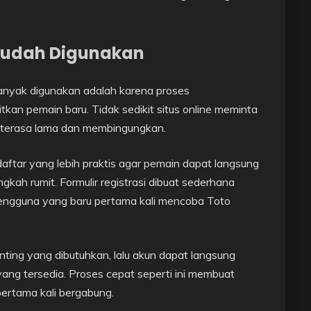
 Mudah Digunakan
nyak digunakan adalah karena proses
kan pemain baru. Tidak sedikit situs online meminta
si terasa lama dan membingungkan.
ftar yang lebih praktis agar pemain dapat langsung
kah rumit. Formulir registrasi dibuat sederhana
pengguna yang baru pertama kali mencoba Toto
ting yang dibutuhkan, lalu akun dapat langsung
ang tersedia. Proses cepat seperti ini membuat
ertama kali bergabung.