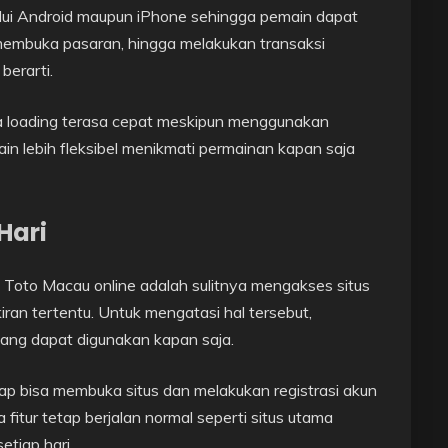
lalui Android maupun iPhone sehingga pemain dapat
, membuka pasaran, hingga melakukan transaksi
berarti.
gga loading terasa cepat meskipun menggunakan
ain lebih fleksibel menikmati permainan kapan saja
 Hari
n Toto Macau online adalah sulitnya mengakses situs
ran tertentu. Untuk mengatasi hal tersebut,
yang dapat digunakan kapan saja.
tap bisa membuka situs dan melakukan registrasi akun
fitur tetap berjalan normal seperti situs utama
tiap hari.