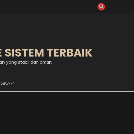
SISTEM TERBAIK
n yang stabil dan aman.
NGKAP