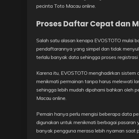
pecinta Toto Macau online.
Proses Daftar Cepat dan
Salah satu alasan kenapa EVOSTOTO mulai ba
pendaftarannya yang simpel dan tidak menyulit
terlalu banyak data sehingga proses registra
Karena itu, EVOSTOTO menghadirkan sistem da
menikmati permainan tanpa harus melewati lang
sehingga lebih mudah dipahami bahkan oleh 
Macau online.
Pemain hanya perlu mengisi beberapa data pen
digunakan untuk menikmati berbagai pasaran y
banyak pengguna merasa lebih nyaman saat p