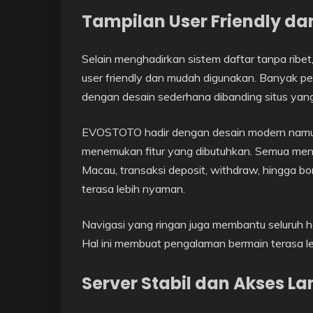
Tampilan User Friendly da
Selain menghadirkan sistem daftar tanpa ribet
user friendly dan mudah digunakan. Banyak pe
dengan desain sederhana dibanding situs yan
EVOSTOTO hadir dengan desain modern namun
menemukan fitur yang dibutuhkan. Semua menu 
Macau, transaksi deposit, withdraw, hingga bo
terasa lebih nyaman.
Navigasi yang ringan juga membantu seluruh h
Hal ini membuat pengalaman bermain terasa leb
Server Stabil dan Akses L