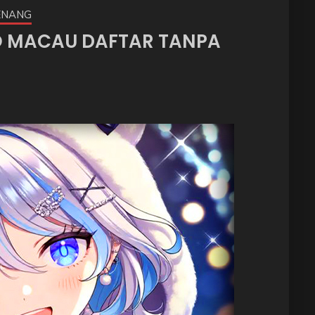
ENANG
 MACAU DAFTAR TANPA