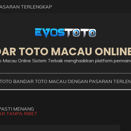
PASARAN TERLENGKAP
AR TOTO MACAU ONLINE 
acau Online Sistem Terbaik menghadirkan platform permaina
TOTO BANDAR TOTO MACAU DENGAN PASARAN TERLE
PASTI MENANG
R TANPA RIBET