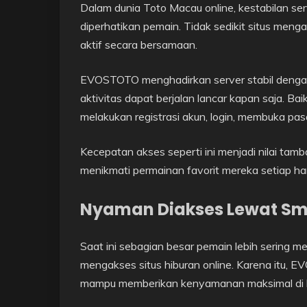
Dalam dunia Toto Macau online, kestabilan ser
diperhatikan pemain. Tidak sedikit situs menga
aktif secara bersamaan.
EVOSTOTO menghadirkan server stabil dengan 
aktivitas dapat berjalan lancar kapan saja. Ba
melakukan registrasi akun, login, membuka pas
Kecepatan akses seperti ini menjadi nilai ta
menikmati permainan favorit mereka setiap har
Nyaman Diakses Lewat S
Saat ini sebagian besar pemain lebih sering
mengakses situs hiburan online. Karena itu, 
mampu memberikan kenyamanan maksimal di be