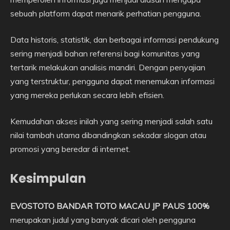
sebuah platform dapat menarik perhatian pengguna.
Data historis, statistik, dan berbagai informasi pendukung
sering menjadi bahan referensi bagi komunitas yang
tertarik melakukan analisis mandiri. Dengan penyajian
yang terstruktur, pengguna dapat menemukan informasi
yang mereka perlukan secara lebih efisien.
Kemudahan akses inilah yang sering menjadi salah satu
nilai tambah utama dibandingkan sekadar slogan atau
promosi yang beredar di internet.
Kesimpulan
EVOSTOTO BANDAR TOTO MACAU JP PAUS 100%
merupakan judul yang banyak dicari oleh pengguna