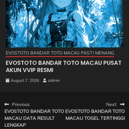
EVOSTOTO BANDAR TOTO MACAU PASTI MENANG
EVOSTOTO BANDAR TOTO MACAU PUSAT
AKUN VVIP RESMI
August 7, 2026
admin
Post
Previous:
Next:
EVOSTOTO BANDAR TOTO
EVOSTOTO BANDAR TOTO
navigation
MACAU DATA RESULT
MACAU TOGEL TERTINGGI
LENGKAP