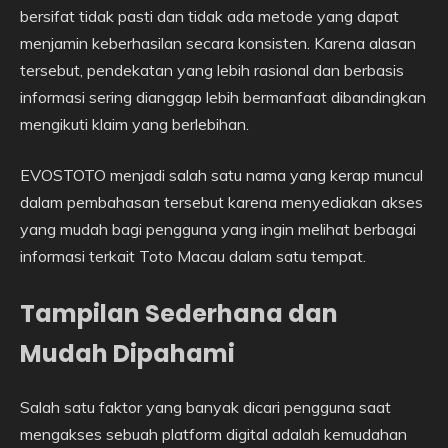
bersifat tidak pasti dan tidak ada metode yang dapat
menjamin keberhasilan secara konsisten. Karena alasan
tersebut, pendekatan yang lebih rasional dan berbasis
informasi sering dianggap lebih bermanfaat dibandingkan
mengikuti klaim yang berlebihan.
EVOSTOTO menjadi salah satu nama yang kerap muncul
dalam pembahasan tersebut karena menyediakan akses
yang mudah bagi pengguna yang ingin melihat berbagai
informasi terkait Toto Macau dalam satu tempat.
Tampilan Sederhana dan
Mudah Dipahami
Salah satu faktor yang banyak dicari pengguna saat
mengakses sebuah platform digital adalah kemudahan