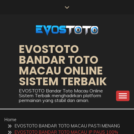
Skip
to
content
EVOSTOTO
BANDAR TOTO
MACAU ONLINE
SISTEM TERBAIK
EVOSTOTO Bandar Toto Macau Online
Sistem Terbaik menghadirkan platform
permainan yang stabil dan aman.
Home
EVOSTOTO BANDAR TOTO MACAU PASTI MENANG
EVOSTOTO BANDAR TOTO MACAU JP PAUS 100%