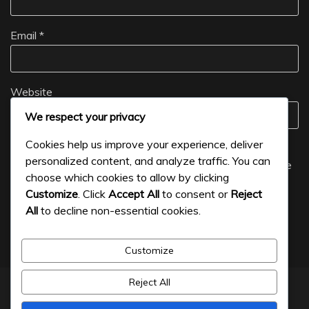
Email
*
Website
We respect your privacy
Cookies help us improve your experience, deliver
personalized content, and analyze traffic. You can
Save my name, email, and website in this browser for the
choose which cookies to allow by clicking
next time I comment.
Customize
. Click
Accept All
to consent or
Reject
All
to decline non-essential cookies.
Customize
Reject All
All Rights Reserved 2026.