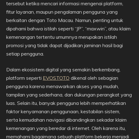
tersebut ketika mencari informasi mengenai platform,
fitur layanan, maupun pengalaman pengguna yang
berkaitan dengan Toto Macau. Namun, penting untuk
dipahami bahwa istilah seperti “JP”, “maxwin”, atau klaim
kemenangan tertentu umumnya merupakan istilah
promosi yang tidak dapat dijadikan jaminan hasil bagi
setiap pengguna.
Dalam ekosistem digital yang semakin berkembang,
platform seperti
EVOSTOTO
dikenal oleh sebagian
pengguna karena menawarkan akses yang mudah,
tampilan yang sederhana, dan dukungan perangkat yang
luas. Selain itu, banyak pengguna lebih memperhatikan
faktor kenyamanan penggunaan, kestabilan sistem,
serta kemudahan navigasi dibandingkan sekadar klaim
kemenangan yang beredar di internet. Oleh karena itu,
memahami bagaimana sebuah platform bekerja menjadi