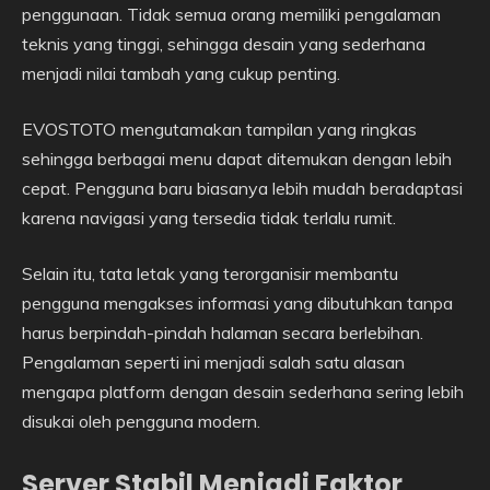
penggunaan. Tidak semua orang memiliki pengalaman
teknis yang tinggi, sehingga desain yang sederhana
menjadi nilai tambah yang cukup penting.
EVOSTOTO mengutamakan tampilan yang ringkas
sehingga berbagai menu dapat ditemukan dengan lebih
cepat. Pengguna baru biasanya lebih mudah beradaptasi
karena navigasi yang tersedia tidak terlalu rumit.
Selain itu, tata letak yang terorganisir membantu
pengguna mengakses informasi yang dibutuhkan tanpa
harus berpindah-pindah halaman secara berlebihan.
Pengalaman seperti ini menjadi salah satu alasan
mengapa platform dengan desain sederhana sering lebih
disukai oleh pengguna modern.
Server Stabil Menjadi Faktor