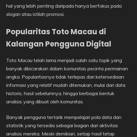
hal yang lebih penting daripada hanya berfokus pada
slogan atau istilah promosi.
Popularitas Toto Macau di
Kalangan Pengguna Digital
Toto Macau telah lama menjadi salah satu topik yang
banyak dibicarakan dalam komunitas pecinta permainan
angka. Popularitasnya tidak terlepas dari ketersediaan
informasi yang relatif mudah ditemukan, mulai dari data
historis, hasil sebelumnya, hingga berbagai bentuk
analisis yang dibuat oleh komunitas.
Banyak pengguna tertarik mempelajari pola data dan
statistik yang tersedia sebagai bagian dari aktivitas
analisis mereka. Meski demikian, setiap hasil tetap