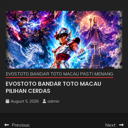
EVOSTOTO BANDAR TOTO MACAU PASTI MENANG
EVOSTOTO BANDAR TOTO MACAU
PILIHAN CERDAS
August 5, 2026
admin
Post
Previous:
Next: