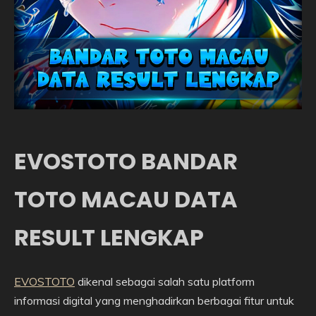
EVOSTOTO BANDAR
TOTO MACAU DATA
RESULT LENGKAP
EVOSTOTO
dikenal sebagai salah satu platform
informasi digital yang menghadirkan berbagai fitur untuk