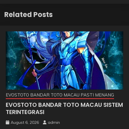
Related Posts
EVOSTOTO BANDAR TOTO MACAU PASTI MENANG
EVOSTOTO BANDAR TOTO MACAU SISTEM
TERINTEGRASI
August 6, 2026
admin