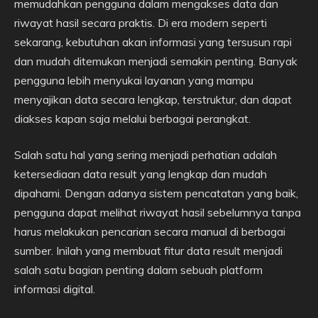
memudahkan pengguna dalam mengakses data dan
riwayat hasil secara praktis. Di era modern seperti
sekarang, kebutuhan akan informasi yang tersusun rapi
dan mudah ditemukan menjadi semakin penting. Banyak
pengguna lebih menyukai layanan yang mampu
menyajikan data secara lengkap, terstruktur, dan dapat
diakses kapan saja melalui berbagai perangkat.
Salah satu hal yang sering menjadi perhatian adalah
ketersediaan data result yang lengkap dan mudah
dipahami. Dengan adanya sistem pencatatan yang baik,
pengguna dapat melihat riwayat hasil sebelumnya tanpa
harus melakukan pencarian secara manual di berbagai
sumber. Inilah yang membuat fitur data result menjadi
salah satu bagian penting dalam sebuah platform
informasi digital.