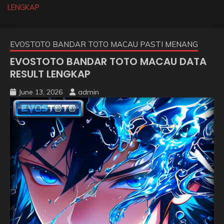
LENGKAP
EVOSTOTO BANDAR TOTO MACAU PASTI MENANG
EVOSTOTO BANDAR TOTO MACAU DATA
RESULT LENGKAP
June 13, 2026
admin