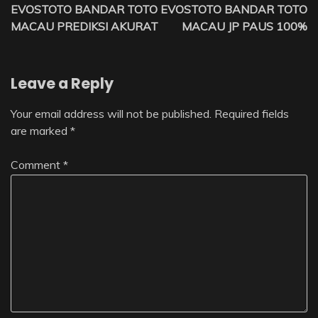
EVOSTOTO BANDAR TOTO
EVOSTOTO BANDAR TOTO
navigation
MACAU PREDIKSI AKURAT
MACAU JP PAUS 100%
Leave a Reply
Your email address will not be published.
Required fields
are marked
*
Comment
*