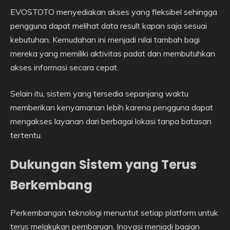
EVOSTOTO menyediakan akses yang fleksibel sehingga
pengguna dapat melihat data result kapan saja sesuai
kebutuhan. Kemudahan ini menjadi nilai tambah bagi
mereka yang memiliki aktivitas padat dan membutuhkan
akses informasi secara cepat.
Selain itu, sistem yang tersedia sepanjang waktu
memberikan kenyamanan lebih karena pengguna dapat
mengakses layanan dari berbagai lokasi tanpa batasan
tertentu.
Dukungan Sistem yang Terus
Berkembang
Perkembangan teknologi menuntut setiap platform untuk
terus melakukan pembaruan. Inovasi menjadi bagian