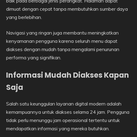
baik pada berbagai jenis perangkat. Halaman dapat
dimuat dengan cepat tanpa membutuhkan sumber daya
yang berlebihan.
Navigasi yang ringan juga membantu meningkatkan
kenyamanan pengguna karena seluruh menu dapat
diakses dengan mudah tanpa mengalami penurunan
performa yang signifikan.
Informasi Mudah Diakses Kapan
Saja
Salah satu keunggulan layanan digital modern adalah
kemampuannya untuk diakses selama 24 jam. Pengguna
tidak perlu menunggu jam operasional tertentu untuk
mendapatkan informasi yang mereka butuhkan.