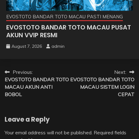
EVOSTOTO BANDAR TOTO MACAU PASTI MENANG
EVOSTOTO BANDAR TOTO MACAU PUSAT
AKUN VVIP RESMI
August 7, 2026
admin
Post
Previous:
Next:
EVOSTOTO BANDAR TOTO
EVOSTOTO BANDAR TOTO
navigation
MACAU AKUN ANTI
MACAU SISTEM LOGIN
BOBOL
CEPAT
Leave a Reply
Your email address will not be published.
Required fields