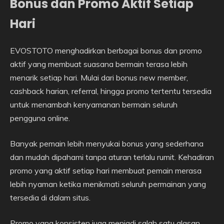
Bonus dan Promo Aktif Setiap
Hari
EVOSTOTO menghadirkan berbagai bonus dan promo
aktif yang membuat suasana bermain terasa lebih
menarik setiap hari. Mulai dari bonus new member,
cashback harian, referral, hingga promo tertentu tersedia
untuk menambah kenyamanan bermain seluruh
pengguna online.
Banyak pemain lebih menyukai bonus yang sederhana
dan mudah dipahami tanpa aturan terlalu rumit. Kehadiran
promo yang aktif setiap hari membuat pemain merasa
lebih nyaman ketika menikmati seluruh permainan yang
tersedia di dalam situs.
Promo yang konsisten juga menjadi salah satu alasan