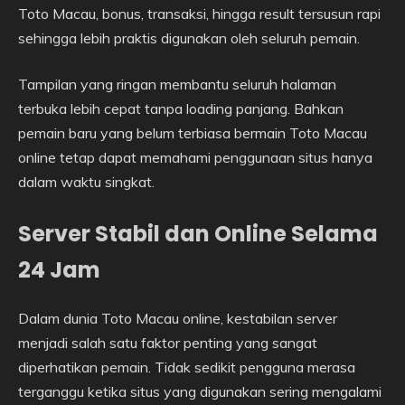
Toto Macau, bonus, transaksi, hingga result tersusun rapi
sehingga lebih praktis digunakan oleh seluruh pemain.
Tampilan yang ringan membantu seluruh halaman
terbuka lebih cepat tanpa loading panjang. Bahkan
pemain baru yang belum terbiasa bermain Toto Macau
online tetap dapat memahami penggunaan situs hanya
dalam waktu singkat.
Server Stabil dan Online Selama
24 Jam
Dalam dunia Toto Macau online, kestabilan server
menjadi salah satu faktor penting yang sangat
diperhatikan pemain. Tidak sedikit pengguna merasa
terganggu ketika situs yang digunakan sering mengalami