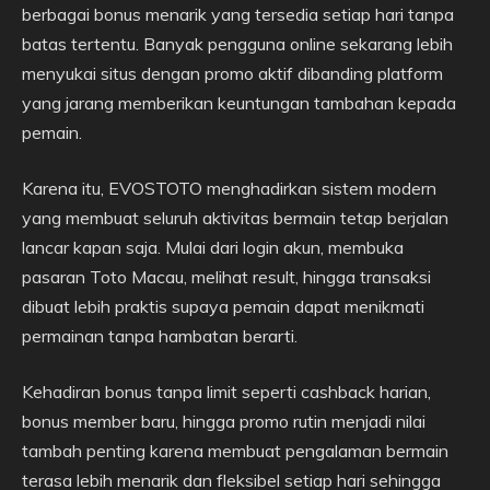
berbagai bonus menarik yang tersedia setiap hari tanpa
batas tertentu. Banyak pengguna online sekarang lebih
menyukai situs dengan promo aktif dibanding platform
yang jarang memberikan keuntungan tambahan kepada
pemain.
Karena itu, EVOSTOTO menghadirkan sistem modern
yang membuat seluruh aktivitas bermain tetap berjalan
lancar kapan saja. Mulai dari login akun, membuka
pasaran Toto Macau, melihat result, hingga transaksi
dibuat lebih praktis supaya pemain dapat menikmati
permainan tanpa hambatan berarti.
Kehadiran bonus tanpa limit seperti cashback harian,
bonus member baru, hingga promo rutin menjadi nilai
tambah penting karena membuat pengalaman bermain
terasa lebih menarik dan fleksibel setiap hari sehingga