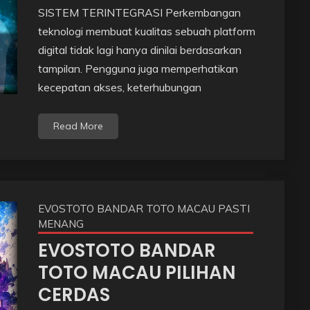
SISTEM TERINTEGRASI Perkembangan
teknologi membuat kualitas sebuah platform
digital tidak lagi hanya dinilai berdasarkan
tampilan. Pengguna juga memperhatikan
kecepatan akses, keterhubungan
Read More
EVOSTOTO BANDAR TOTO MACAU PASTI
MENANG
EVOSTOTO BANDAR
TOTO MACAU PILIHAN
CERDAS