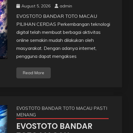
August 5, 2026
admin
EVOSTOTO BANDAR TOTO MACAU
PILIHAN CERDAS Perkembangan teknologi
digital telah membuat berbagai aktivitas
online semakin mudah dilakukan oleh
masyarakat. Dengan adanya internet,
pengguna dapat mengakses
Read More
EVOSTOTO BANDAR TOTO MACAU PASTI
MENANG
EVOSTOTO BANDAR