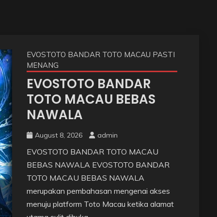
EVOSTOTO BANDAR TOTO MACAU PASTI
MENANG
EVOSTOTO BANDAR
TOTO MACAU BEBAS
NAWALA
August 8, 2026
admin
EVOSTOTO BANDAR TOTO MACAU
BEBAS NAWALA EVOSTOTO BANDAR
TOTO MACAU BEBAS NAWALA
merupakan pembahasan mengenai akses
menuju platform Toto Macau ketika alamat