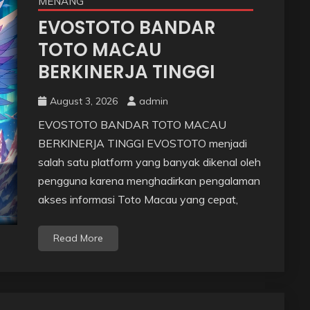
MENANG
EVOSTOTO BANDAR
TOTO MACAU
BERKINERJA TINGGI
August 3, 2026
admin
EVOSTOTO BANDAR TOTO MACAU
BERKINERJA TINGGI EVOSTOTO menjadi
salah satu platform yang banyak dikenal oleh
pengguna karena menghadirkan pengalaman
akses informasi Toto Macau yang cepat,
Read More