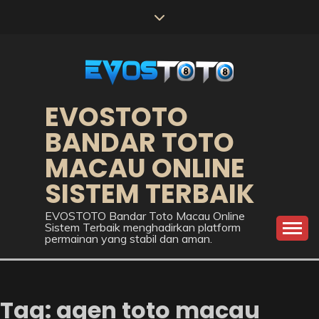
Skip
to
content
EVOSTOTO
BANDAR TOTO
MACAU ONLINE
SISTEM TERBAIK
EVOSTOTO Bandar Toto Macau Online
Sistem Terbaik menghadirkan platform
permainan yang stabil dan aman.
Tag:
agen toto macau