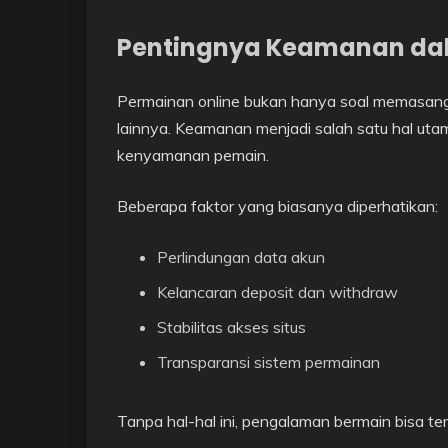
Pentingnya Keamanan da
Permainan online bukan hanya soal memasang 
lainnya. Keamanan menjadi salah satu hal ut
kenyamanan pemain.
Beberapa faktor yang biasanya diperhatikan:
Perlindungan data akun
Kelancaran deposit dan withdraw
Stabilitas akses situs
Transparansi sistem permainan
Tanpa hal-hal ini, pengalaman bermain bisa te