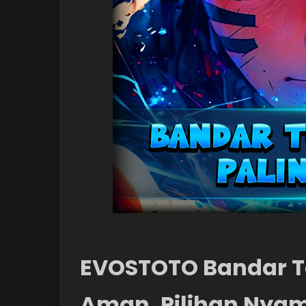
EVOSTOTO Bandar T
Aman, Pilihan Nyam