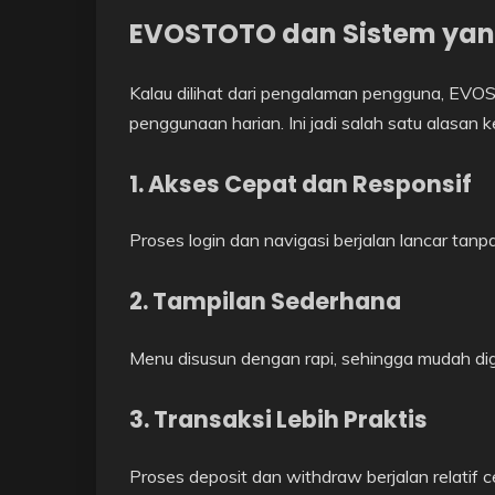
EVOSTOTO dan Sistem yang
Kalau dilihat dari pengalaman pengguna, EVOS
penggunaan harian. Ini jadi salah satu alasa
1. Akses Cepat dan Responsif
Proses login dan navigasi berjalan lancar tanp
2. Tampilan Sederhana
Menu disusun dengan rapi, sehingga mudah di
3. Transaksi Lebih Praktis
Proses deposit dan withdraw berjalan relatif c