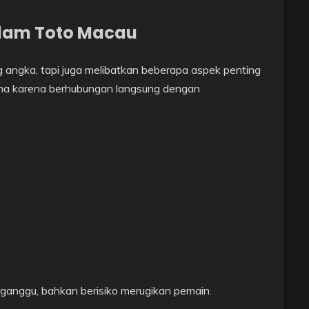
lam Toto Macau
angka, tapi juga melibatkan beberapa aspek penting
ama karena berhubungan langsung dengan
rganggu, bahkan berisiko merugikan pemain.