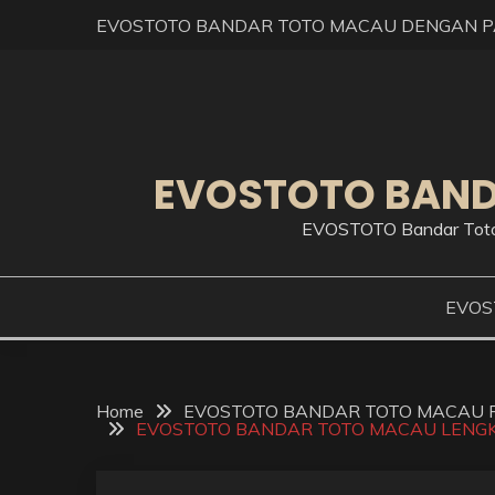
Skip
EVOSTOTO BANDAR TOTO MACAU DENGAN 
to
content
EVOSTOTO BAND
EVOSTOTO Bandar Toto M
EVOS
Home
EVOSTOTO BANDAR TOTO MACAU 
EVOSTOTO BANDAR TOTO MACAU LENGK