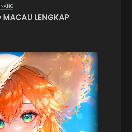
ENANG
O MACAU LENGKAP