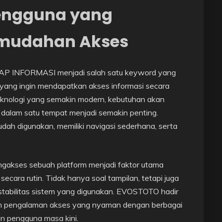
engguna yang
mudahan Akses
NFORMASI menjadi salah satu keyword yang
 yang ingin mendapatkan akses informasi secara
eknologi yang semakin modern, kebutuhan akan
 dalam satu tempat menjadi semakin penting.
dah digunakan, memiliki navigasi sederhana, serta
akses sebuah platform menjadi faktor utama
ra rutin. Tidak hanya soal tampilan, tetapi juga
stabilitas sistem yang digunakan. EVOSTOTO hadir
an pengalaman akses yang nyaman dengan berbagai
an pengguna masa kini.