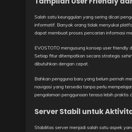
Tampilan User Friendly d
Salah satu keunggulan yang sering dicari pe
informatif. Banyak orang tidak menyukai platf
dapat membuat proses pencarian informasi menj
EVOSTOTO mengusung konsep user friendly de
Setiap fitur ditempatkan secara strategis s
dibutuhkan dengan cepat.
Bahkan pengguna baru yang belum pernah m
navigasi yang tersedia tanpa perlu mempelajar
pengalaman penggunaan terasa lebih praktis d
Server Stabil untuk Aktivit
Stabilitas server menjadi salah satu aspek yan