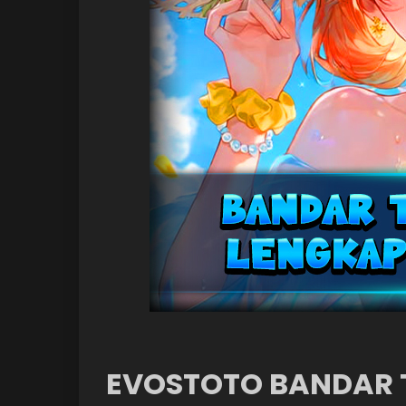
EVOSTOTO BANDAR 