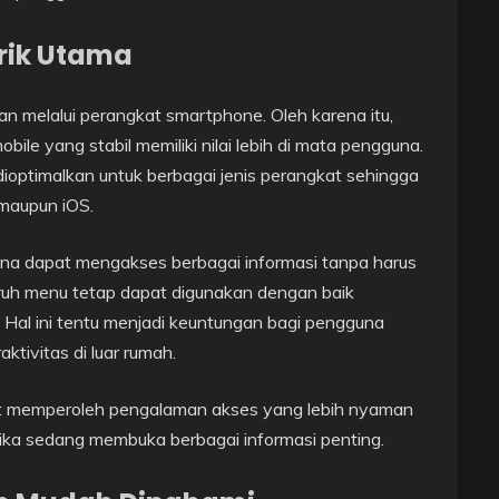
arik Utama
ukan melalui perangkat smartphone. Oleh karena itu,
e yang stabil memiliki nilai lebih di mata pengguna.
ptimalkan untuk berbagai jenis perangkat sehingga
 maupun iOS.
na dapat mengakses berbagai informasi tanpa harus
luruh menu tetap dapat digunakan dengan baik
l. Hal ini tentu menjadi keuntungan bagi pengguna
ktivitas di luar rumah.
at memperoleh pengalaman akses yang lebih nyaman
ika sedang membuka berbagai informasi penting.