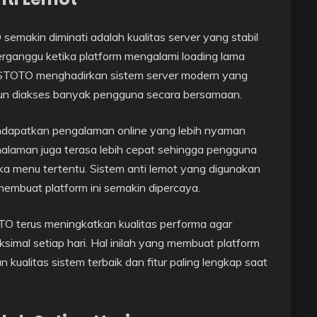
makin diminati adalah kualitas server yang stabil
erganggu ketika platform mengalami loading lama
VOSTOTO menghadirkan sistem server modern yang
pun diakses banyak pengguna secara bersamaan.
ndapatkan pengalaman online yang lebih nyaman
halaman juga terasa lebih cepat sehingga pengguna
ka menu tertentu. Sistem anti lemot yang digunakan
membuat platform ini semakin dipercaya.
 terus meningkatkan kualitas performa agar
imal setiap hari. Hal inilah yang membuat platform
kualitas sistem terbaik dan fitur paling lengkap saat