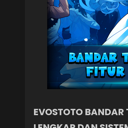
EVOSTOTO BANDAR 
LENGKAP DAN SISTE