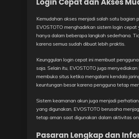
Login Cepat dan Akses Mud
Kemudahan akses menjadi salah satu bagian pa
EVOSTOTO menghadirkan sistem login cepat 
hanya dalam beberapa langkah sederhana. Ti
karena semua sudah dibuat lebih praktis.
Keunggulan login cepat ini membuat pengguna
saja. Selain itu, EVOSTOTO juga menyediakan 
membuka situs ketika mengalami kendala jaringa
keuntungan besar karena pengguna tetap menda
Sistem keamanan akun juga menjadi perhatian
yang digunakan, EVOSTOTO berusaha menjag
tetap aman saat digunakan dalam aktivitas onl
Pasaran Lengkap dan Infor