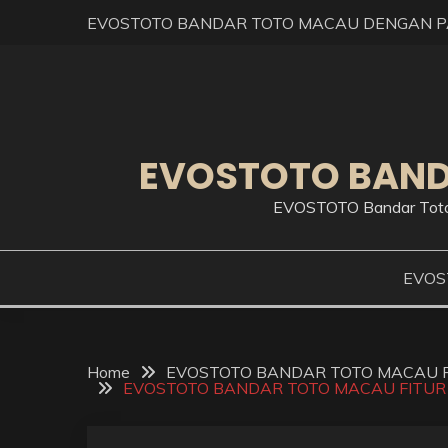
Skip
EVOSTOTO BANDAR TOTO MACAU DENGAN 
to
content
EVOSTOTO BAND
EVOSTOTO Bandar Toto M
EVOS
Home
EVOSTOTO BANDAR TOTO MACAU 
EVOSTOTO BANDAR TOTO MACAU FITUR