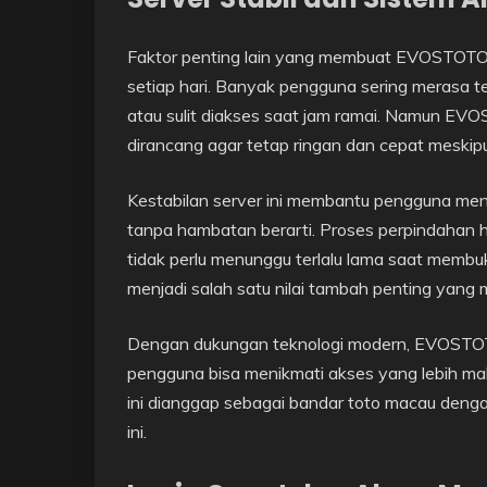
Faktor penting lain yang membuat EVOSTOTO se
setiap hari. Banyak pengguna sering merasa t
atau sulit diakses saat jam ramai. Namun E
dirancang agar tetap ringan dan cepat meski
Kestabilan server ini membantu pengguna me
tanpa hambatan berarti. Proses perpindahan 
tidak perlu menunggu terlalu lama saat membu
menjadi salah satu nilai tambah penting yang 
Dengan dukungan teknologi modern, EVOSTOTO
pengguna bisa menikmati akses yang lebih maks
ini dianggap sebagai bandar toto macau dengan 
ini.