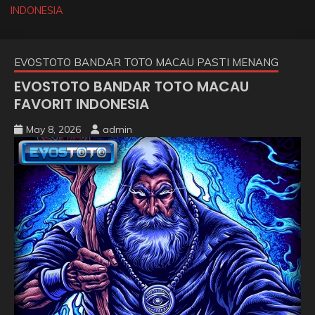
INDONESIA
EVOSTOTO BANDAR TOTO MACAU PASTI MENANG
EVOSTOTO BANDAR TOTO MACAU
FAVORIT INDONESIA
May 8, 2026
admin