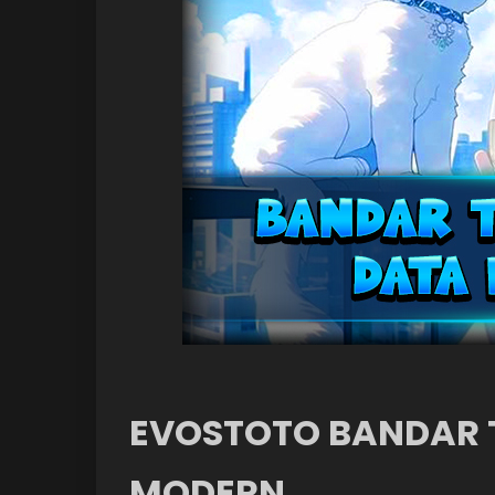
EVOSTOTO BANDAR 
MODERN