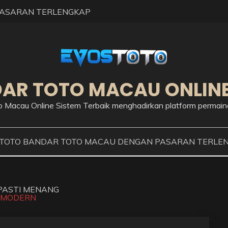
PASARAN TERLENGKAP
AR TOTO MACAU ONLINE 
acau Online Sistem Terbaik menghadirkan platform permaina
TOTO BANDAR TOTO MACAU DENGAN PASARAN TERLE
PASTI MENANG
 MODERN