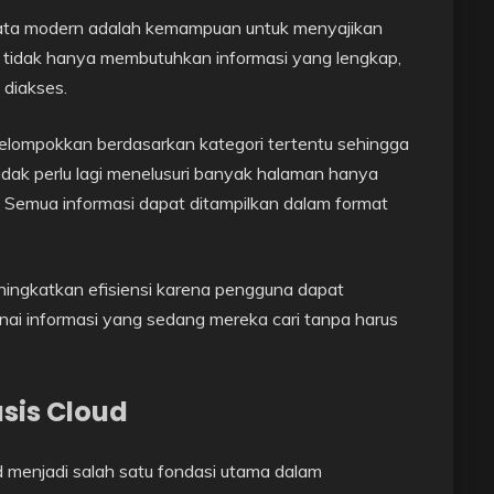
data modern adalah kemampuan untuk menyajikan
ni tidak hanya membutuhkan informasi yang lengkap,
 diakses.
dikelompokkan berdasarkan kategori tertentu sehingga
dak perlu lagi menelusuri banyak halaman hanya
Semua informasi dapat ditampilkan dalam format
ningkatkan efisiensi karena pengguna dapat
ai informasi yang sedang mereka cari tanpa harus
sis Cloud
d menjadi salah satu fondasi utama dalam