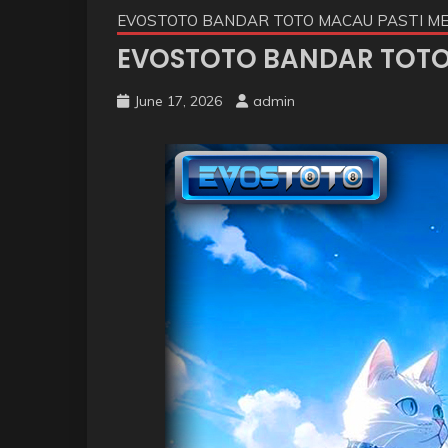
EVOSTOTO BANDAR TOTO MACAU PASTI M
EVOSTOTO BANDAR TOT
June 17, 2026
admin