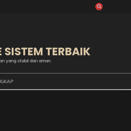
SISTEM TERBAIK
n yang stabil dan aman.
NGKAP