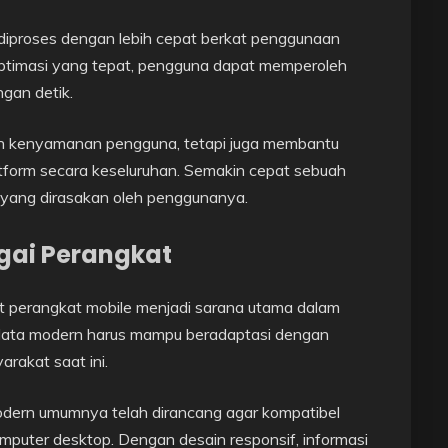
diproses dengan lebih cepat berkat penggunaan
 optimasi yang tepat, pengguna dapat memperoleh
gan detik.
an kenyamanan pengguna, tetapi juga membantu
tform secara keseluruhan. Semakin cepat sebuah
 yang dirasakan oleh penggunanya.
gai Perangkat
 perangkat mobile menjadi sarana utama dalam
m data modern harus mampu beradaptasi dengan
rakat saat ini.
modern umumnya telah dirancang agar kompatibel
mputer desktop. Dengan desain responsif, informasi