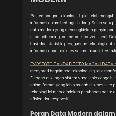
Perkembangan teknologi digital telah mengu
informasi dalam berbagai bidang. Salah satu p
data modern yang memungkinkan penyimpanan, 
cepat dibandingkan metode konvensional. Dal
hasil dan statistik, penggunaan teknologi dat
informasi dapat diakses secara akurat, terstr
EVOSTOTO BANDAR TOTO MACAU DATA
menyoroti bagaimana teknologi digital dimanfa
Dengan dukungan sistem yang lebih canggih, da
dalam format yang lebih mudah diakses oleh p
teknologi ini mencerminkan perubahan besar da
efisien dan responsif.
Peran Data Modern dalam E