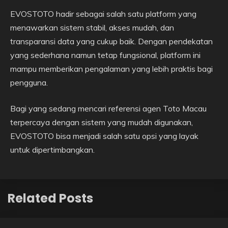
EVOSTOTO hadir sebagai salah satu platform yang
menawarkan sistem stabil, akses mudah, dan
transparansi data yang cukup baik. Dengan pendekatan
yang sederhana namun tetap fungsional, platform ini
mampu memberikan pengalaman yang lebih praktis bagi
pengguna.
Bagi yang sedang mencari referensi agen Toto Macau
terpercaya dengan sistem yang mudah digunakan,
EVOSTOTO bisa menjadi salah satu opsi yang layak
untuk dipertimbangkan.
Related Posts