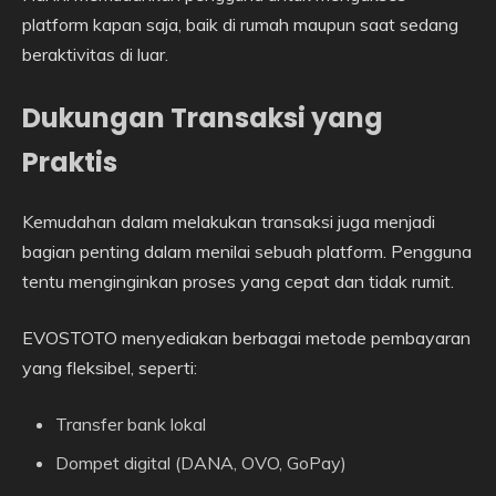
platform kapan saja, baik di rumah maupun saat sedang
beraktivitas di luar.
Dukungan Transaksi yang
Praktis
Kemudahan dalam melakukan transaksi juga menjadi
bagian penting dalam menilai sebuah platform. Pengguna
tentu menginginkan proses yang cepat dan tidak rumit.
EVOSTOTO menyediakan berbagai metode pembayaran
yang fleksibel, seperti:
Transfer bank lokal
Dompet digital (DANA, OVO, GoPay)