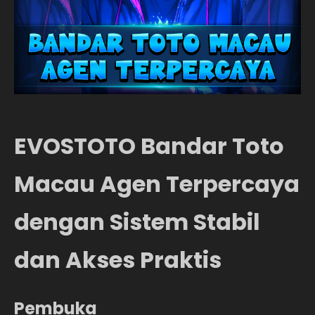
EVOSTOTO Bandar Toto
Macau Agen Terpercaya
dengan Sistem Stabil
dan Akses Praktis
Pembuka