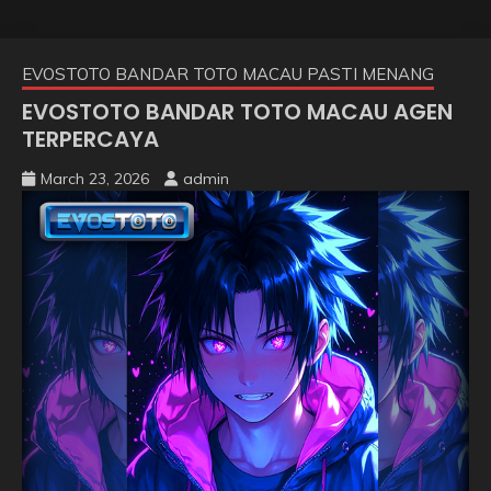
EVOSTOTO BANDAR TOTO MACAU PASTI MENANG
EVOSTOTO BANDAR TOTO MACAU AGEN
TERPERCAYA
March 23, 2026
admin