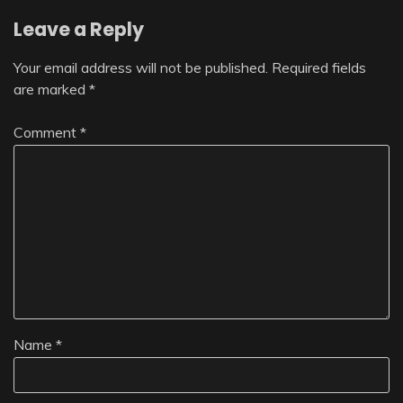
Leave a Reply
Your email address will not be published.
Required fields
are marked
*
Comment
*
Name
*