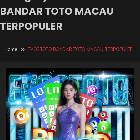
BANDAR TOTO MACAU
TERPOPULER
Home
EVOSTOTO BANDAR TOTO MACAU TERPOPULER