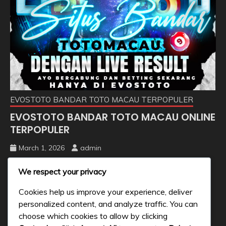
EVOSTOTO BANDAR TOTO MACAU TERPOPULER
EVOSTOTO BANDAR TOTO MACAU ONLINE
TERPOPULER
March 1, 2026
admin
EVOSTOTO Bandar Toto Macau Online Terpopuler
We respect your privacy
Perkembangan teknologi digital telah membawa
Cookies help us improve your experience, deliver
perubahan besar dalam dunia hiburan online, termasuk
personalized content, and analyze traffic. You can
dalam permainan angka seperti Toto Macau. Jika
choose which cookies to allow by clicking